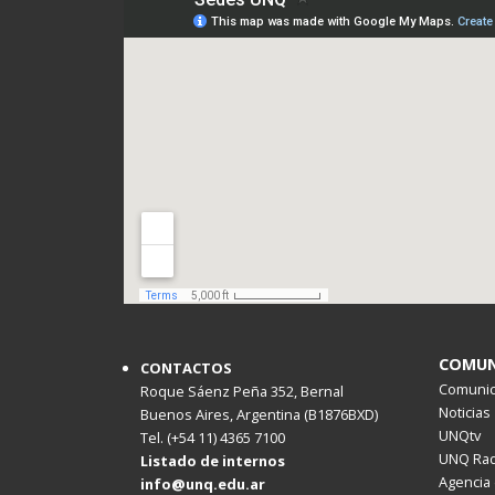
COMUN
CONTACTOS
Comunica
Roque Sáenz Peña 352, Bernal
Noticias
Buenos Aires, Argentina (B1876BXD)
UNQtv
Tel. (+54 11) 4365 7100
UNQ Rad
Listado de internos
Agencia 
info@unq.edu.ar