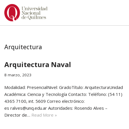
Ir
al
contenido
Arquitectura
Arquitectura Naval
8 marzo, 2023
Modalidad: PresencialNivel: GradoTítulo: ArquitecturaUnidad
Académica: Ciencia y Tecnología Contacto: Teléfono: (54 11)
4365 7100, int. 5609 Correo electrónico:
es ralves@unq.edu.ar Autoridades: Rosendo Alves –
Director de…
Read More »