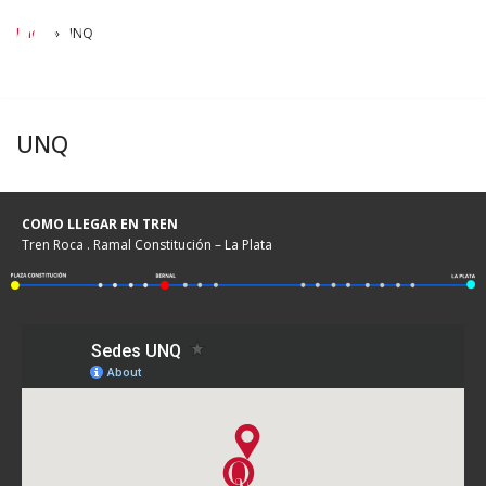
Inicio
»
UNQ
Ir
al
contenido
UNQ
COMO LLEGAR EN TREN
Tren Roca . Ramal Constitución – La Plata