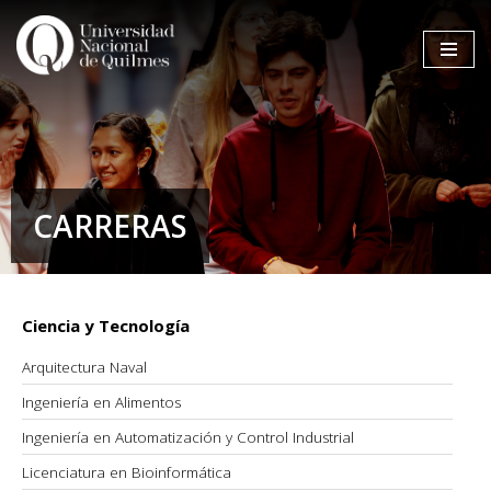
Ir
al
contenido
CARRERAS
Ciencia y Tecnología
Arquitectura Naval
Ingeniería en Alimentos
Ingeniería en Automatización y Control Industrial
Licenciatura en Bioinformática