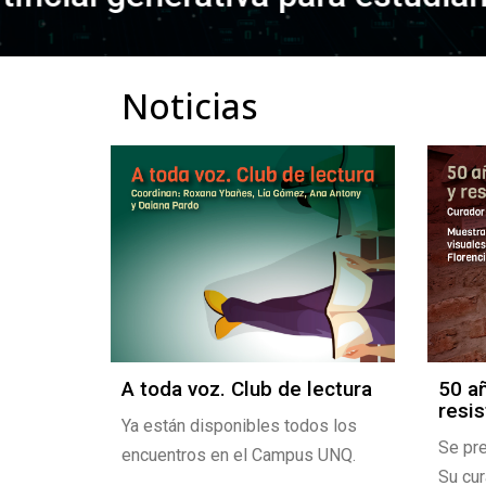
Noticias
es
A toda voz. Club de lectura
50 a
ades
resis
Ya están disponibles todos los
Se pre
encuentros en el Campus UNQ.
 y 27 de
Su cur