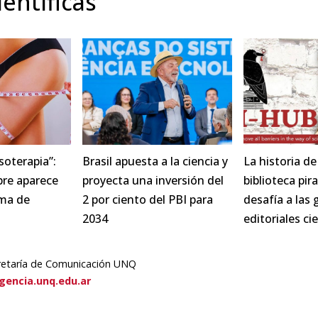
entíficas
esoterapia”:
Brasil apuesta a la ciencia y
La historia de
pre aparece
proyecta una inversión del
biblioteca pir
ma de
2 por ciento del PBI para
desafía a las
2034
editoriales cie
retaría de Comunicación UNQ
encia.unq.edu.ar