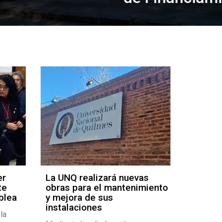
er
La UNQ realizará nuevas
Receso 
te
obras para el mantenimiento
pie
blea
y mejora de sus
Estará ce
instalaciones
la
viernes 3