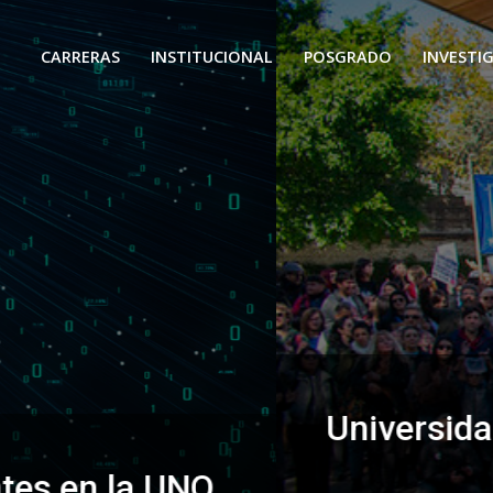
CARRERAS
INSTITUCIONAL
POSGRADO
INVESTI
 unieron para exigir al Gobiern
de Financiamiento Universitari