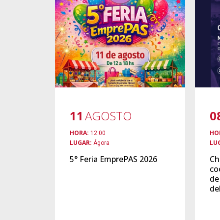
11
AGOSTO
0
HORA:
HO
12:00
LUGAR:
LU
Ágora
5° Feria EmprePAS 2026
Ch
co
de
de