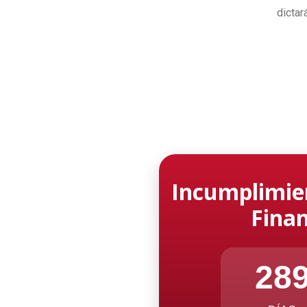
 UNQ.
dictar
Incumplimie
Finan
28