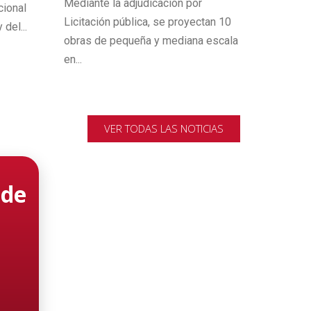
Mediante la adjudicación por
cional
receso in
Licitación pública, se proyectan 10
 del...
obras de pequeña y mediana escala
en...
VER TODAS LAS NOTICIAS
 de