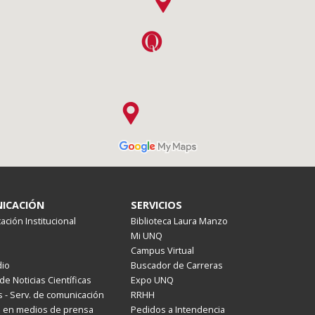
ICACIÓN
SERVICIOS
ción Institucional
Biblioteca Laura Manzo
Mi UNQ
Campus Virtual
io
Buscador de Carreras
de Noticias Científicas
Expo UNQ
 - Serv. de comunicación
RRHH
s en medios de prensa
Pedidos a Intendencia