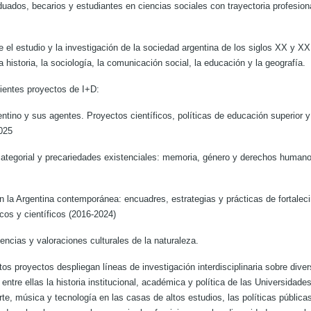
uados, becarios y estudiantes en ciencias sociales con trayectoria profesion
el estudio y la investigación de la sociedad argentina de los siglos XX y XX
a historia, la sociología, la comunicación social, la educación y la geografía.
ientes proyectos de I+D:
entino y sus agentes. Proyectos científicos, políticas de educación superior 
025
categorial y precariedades existenciales: memoria, género y derechos humanos
en la Argentina contemporánea: encuadres, estrategias y prácticas de fortalec
cos y científicos (2016-2024)
eencias y valoraciones culturales de la naturaleza.
os proyectos despliegan líneas de investigación interdisciplinaria sobre div
 entre ellas la historia institucional, académica y política de las Universidad
te, música y tecnología en las casas de altos estudios, las políticas pública