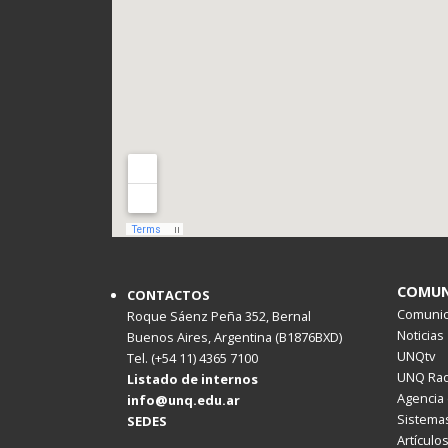
COMUN
CONTACTOS
Comunica
Roque Sáenz Peña 352, Bernal
Noticias
Buenos Aires, Argentina (B1876BXD)
UNQtv
Tel. (+54 11) 4365 7100
UNQ Rad
Listado de internos
Agencia 
info@unq.edu.ar
Sistemas
SEDES
Artículo