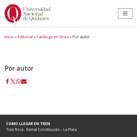
Ir
al
contenido
Inicio
»
Editorial
»
Catálogo en línea
»
Por autor
Por autor
COMO LLEGAR EN TREN
Tren Roca . Ramal Constitución – La Plata