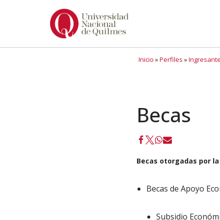
Ir
al
contenido
Inicio
»
Perfiles
»
Ingresant
Becas
Becas otorgadas por la
Becas de Apoyo Eco
Subsidio Económi