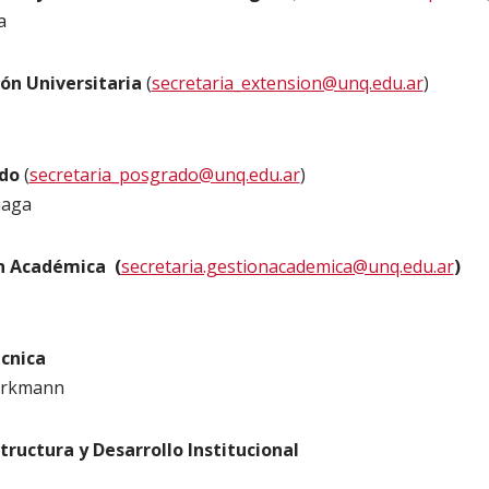
a
ión Universitaria
(
secretaria_extension@unq.edu.ar
)
ado
(
secretaria_posgrado@unq.edu.ar
)
ñaga
n Académica (
secretaria.gestionacademica@unq.edu.ar
)
écnica
erkmann
tructura y Desarrollo Institucional