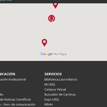
ICACIÓN
SERVICIOS
ción Institucional
Biblioteca Laura Manzo
Mi UNQ
Campus Virtual
io
Buscador de Carreras
de Noticias Científicas
Expo UNQ
 - Serv. de comunicación
RRHH