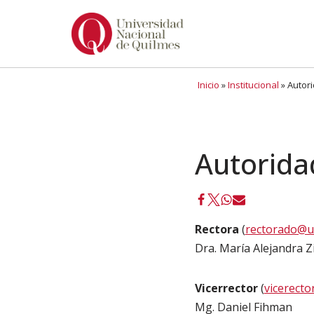
Ir
al
contenido
Inicio
»
Institucional
»
Autor
Autorida
Rectora
(
rectorado@u
Dra. María Alejandra Z
Vicerrector
(
vicerect
Mg. Daniel Fihman