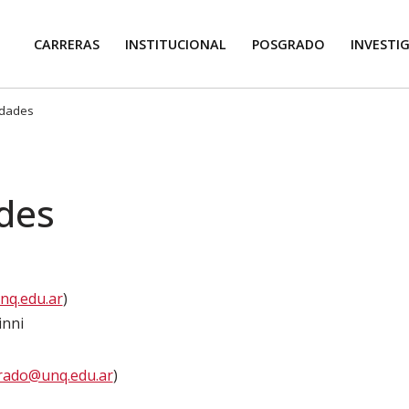
CARRERAS
INSTITUCIONAL
POSGRADO
INVESTI
idades
des
nq.edu.ar
)
inni
orado@unq.edu.ar
)