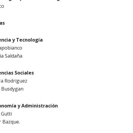
co
as
ncia y Tecnología
Capobianco
via Saldaña
ncias Sociales
ra Rodríguez
el Busdygan
nomía y Administración
 Gutti
or Bazque.