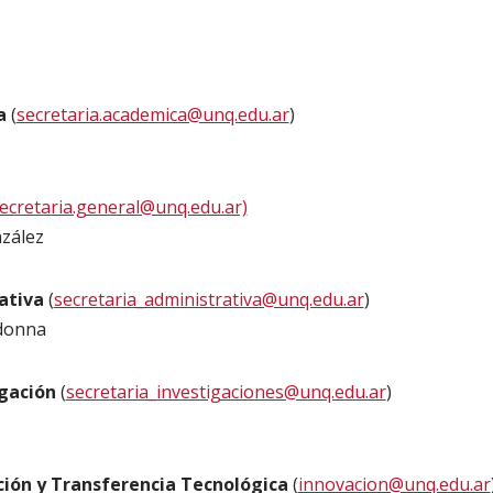
ca
(
secretaria.academica@unq.edu.ar
)
ecretaria.general@unq.edu.ar)
zález
rativa
(
secretaria_administrativa@unq.edu.ar
)
donna
igación
(
secretaria_investigaciones@unq.edu.ar
)
ción y Transferencia Tecnológica
(
innovacion@unq.edu.ar