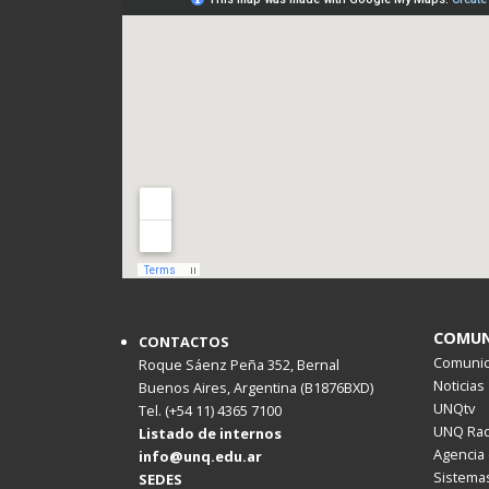
COMUN
CONTACTOS
Comunica
Roque Sáenz Peña 352, Bernal
Noticias
Buenos Aires, Argentina (B1876BXD)
UNQtv
Tel. (+54 11) 4365 7100
UNQ Rad
Listado de internos
Agencia 
info@unq.edu.ar
Sistemas
SEDES