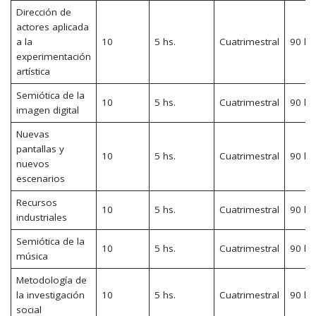
Dirección de
actores aplicada
a la
10
5 hs.
Cuatrimestral
90 hs
experimentación
artística
Semiótica de la
10
5 hs.
Cuatrimestral
90 hs
imagen digital
Nuevas
pantallas y
10
5 hs.
Cuatrimestral
90 hs
nuevos
escenarios
Recursos
10
5 hs.
Cuatrimestral
90 hs
industriales
Semiótica de la
10
5 hs.
Cuatrimestral
90 hs
música
Metodología de
la investigación
10
5 hs.
Cuatrimestral
90 hs
social