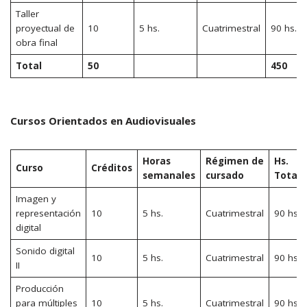
Taller
proyectual de
10
5 hs.
Cuatrimestral
90 hs.
obra final
Total
50
450
Cursos Orientados en Audiovisuales
Horas
Régimen de
Hs.
Curso
Créditos
semanales
cursado
Totale
Imagen y
representación
10
5 hs.
Cuatrimestral
90 hs.
digital
Sonido digital
10
5 hs.
Cuatrimestral
90 hs.
II
Producción
para múltiples
10
5 hs.
Cuatrimestral
90 hs.