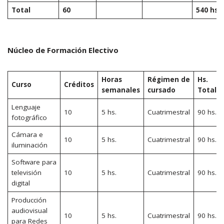
Total
60
540 hs.
Núcleo de Formación Electivo
Horas
Régimen de
Hs.
Curso
Créditos
semanales
cursado
Totale
Lenguaje
10
5 hs.
Cuatrimestral
90 hs.
fotográfico
Cámara e
10
5 hs.
Cuatrimestral
90 hs.
iluminación
Software para
televisión
10
5 hs.
Cuatrimestral
90 hs.
digital
Producción
audiovisual
10
5 hs.
Cuatrimestral
90 hs.
para Redes