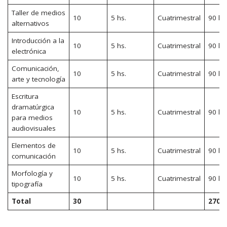
Taller de medios
10
5 hs.
Cuatrimestral
90 hs
alternativos
Introducción a la
10
5 hs.
Cuatrimestral
90 hs
electrónica
Comunicación,
10
5 hs.
Cuatrimestral
90 hs
arte y tecnología
Escritura
dramatúrgica
10
5 hs.
Cuatrimestral
90 hs
para medios
audiovisuales
Elementos de
10
5 hs.
Cuatrimestral
90 hs
comunicación
Morfología y
10
5 hs.
Cuatrimestral
90 hs
tipografía
Total
30
270