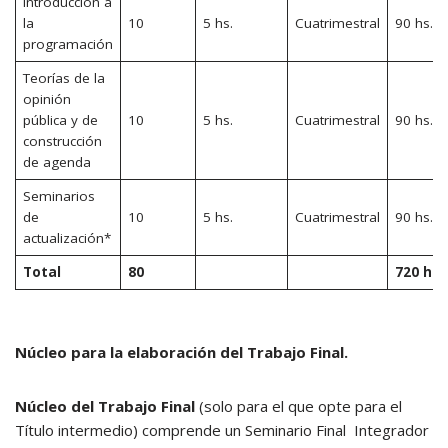
Introducción a
la
10
5 hs.
Cuatrimestral
90 hs.
programación
Teorías de la
opinión
pública y de
10
5 hs.
Cuatrimestral
90 hs.
construcción
de agenda
Seminarios
de
10
5 hs.
Cuatrimestral
90 hs.
actualización*
Total
80
720 hs.
Núcleo para la elaboración del Trabajo Final.
Núcleo del Trabajo Final
(solo para el que opte para el
Título intermedio) comprende un Seminario Final Integrador