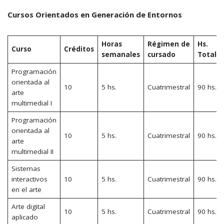
Cursos Orientados en Generación de Entornos
Horas
Régimen de
Hs.
Curso
Créditos
semanales
cursado
Totale
Programación
orientada al
10
5 hs.
Cuatrimestral
90 hs.
arte
multimedial I
Programación
orientada al
10
5 hs.
Cuatrimestral
90 hs.
arte
multimedial II
Sistemas
interactivos
10
5 hs.
Cuatrimestral
90 hs.
en el arte
Arte digital
10
5 hs.
Cuatrimestral
90 hs.
aplicado