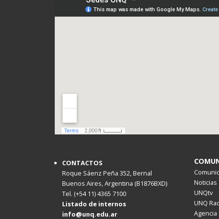
COMUN
CONTACTOS
Comunica
Roque Sáenz Peña 352, Bernal
Noticias
Buenos Aires, Argentina (B1876BXD)
UNQtv
Tel. (+54 11) 4365 7100
UNQ Rad
Listado de internos
Agencia 
info@unq.edu.ar