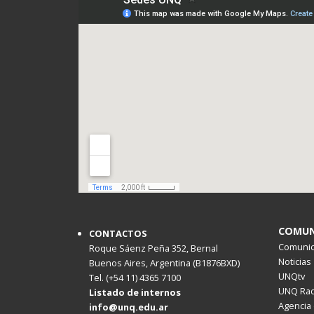
COMUN
CONTACTOS
Comunica
Roque Sáenz Peña 352, Bernal
Noticias
Buenos Aires, Argentina (B1876BXD)
UNQtv
Tel. (+54 11) 4365 7100
UNQ Rad
Listado de internos
Agencia 
info@unq.edu.ar