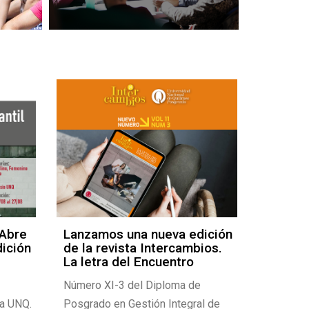
 Abre
Lanzamos una nueva edición
5° Fer
dición
de la revista Intercambios.
Abierta 
La letra del Encuentro
recibirá
Número XI-3 del Diploma de
Esperanz
la UNQ.
Posgrado en Gestión Integral de