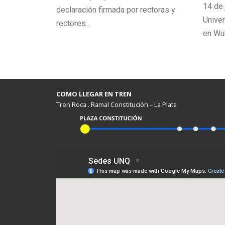
aduadas y
14 de 
declaración firmada por rectoras y
corre
Unive
rectores...
turas de...
en Wuh
COMO LLEGAR EN TREN
Tren Roca . Ramal Constitución – La Plata