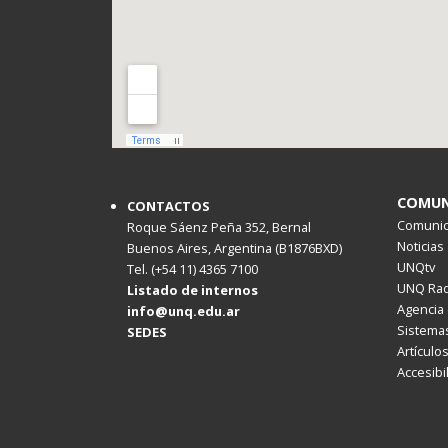
COMUN
CONTACTOS
Comunica
Roque Sáenz Peña 352, Bernal
Noticias
Buenos Aires, Argentina (B1876BXD)
UNQtv
Tel. (+54 11) 4365 7100
UNQ Rad
Listado de internos
Agencia 
info@unq.edu.ar
Sistemas
SEDES
Artículo
Accesibi