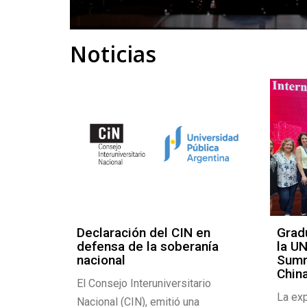
Noticias
M 0 del
Declaración del CIN en
Grad
oces”ya
defensa de la soberanía
la UN
tos
nacional
Summ
Chin
El Consejo Interuniversitario
La exp
Nacional (CIN), emitió una