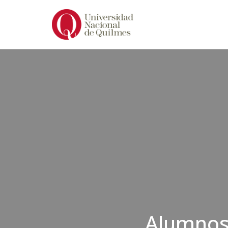
Ir
al
contenido
Alumnos 