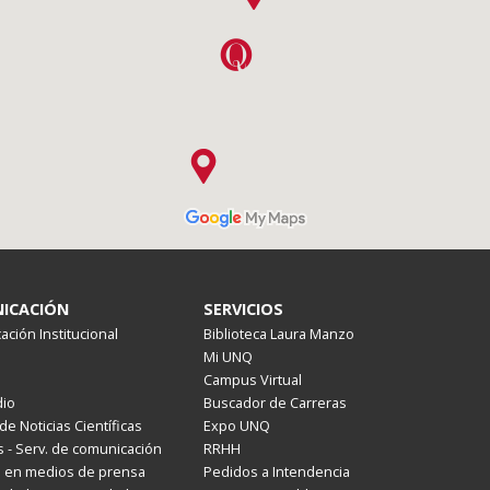
ICACIÓN
SERVICIOS
ción Institucional
Biblioteca Laura Manzo
Mi UNQ
Campus Virtual
io
Buscador de Carreras
de Noticias Científicas
Expo UNQ
 - Serv. de comunicación
RRHH
s en medios de prensa
Pedidos a Intendencia