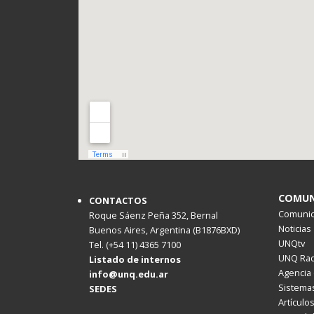
COMUN
CONTACTOS
Comunica
Roque Sáenz Peña 352, Bernal
Noticias
Buenos Aires, Argentina (B1876BXD)
UNQtv
Tel. (+54 11) 4365 7100
UNQ Rad
Listado de internos
Agencia 
info@unq.edu.ar
Sistemas
SEDES
Artículo