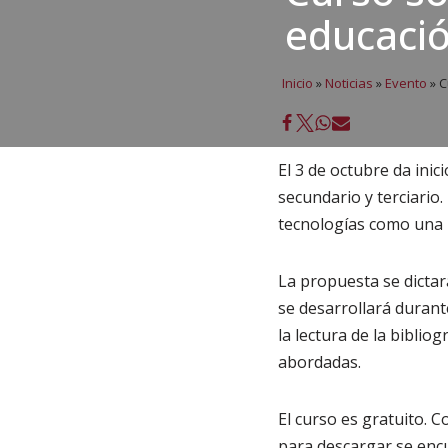
educaci
Inicio
»
Noticias
»
Evento
»
C
El 3 de octubre da inici
secundario y terciario.
tecnologías como una 
La propuesta se dictar
se desarrollará duran
la lectura de la biblio
abordadas.
El curso es gratuito. C
para descargar se encu