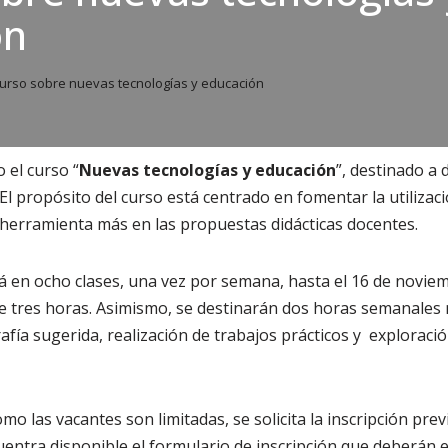
ón
urso sobre nuevas tecnologías y educación
o el curso “
Nuevas tecnologías y educación
”, destinado a 
 El propósito del curso está centrado en fomentar la utiliza
herramienta más en las propuestas didácticas docentes.
á en ocho clases, una vez por semana, hasta el 16 de novie
te tres horas. Asimismo, se destinarán dos horas semanales
grafía sugerida, realización de trabajos prácticos y exploraci
omo las vacantes son limitadas, se solicita la inscripción pre
entra disponible el formulario de inscripción que deberán 