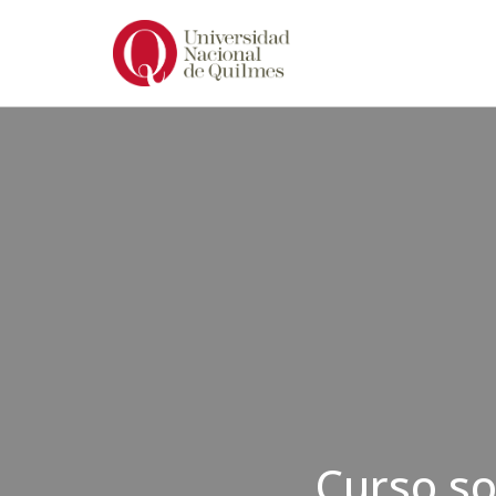
Ir
al
contenido
Curso so