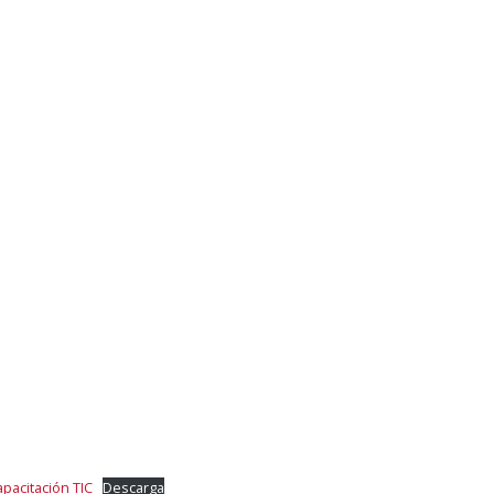
apacitación TIC
Descarga