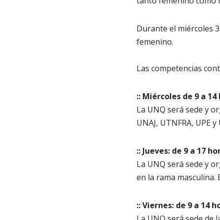
tanto femenino como 
Durante el miércoles 3
femenino.
Las competencias conti
:: Miércoles de 9 a 14
La UNQ será sede y org
UNAJ, UTNFRA, UPE y
:: Jueves: de 9 a 17 ho
La UNQ será sede y or
en la rama masculina. 
:: Viernes: de 9 a 14 h
La UNQ será sede de la