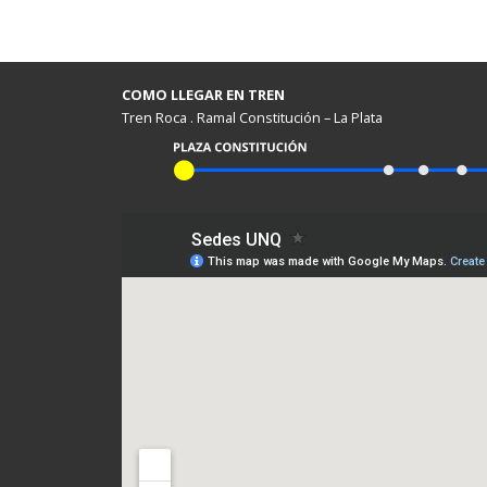
COMO LLEGAR EN TREN
Tren Roca . Ramal Constitución – La Plata