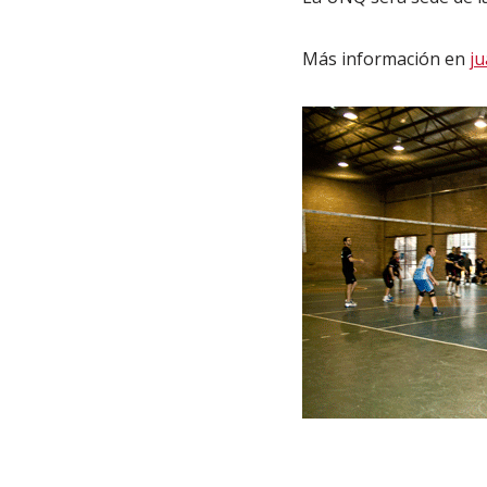
Más información en
ju