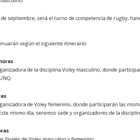
masculino.
 de septiembre, será el turno de competencia de rugby, hand
nuarán según el siguiente itinerario:
 horas
anizadora de la disciplina Voley masculino, donde particip
 UNQ.
ras
ganizadora de Voley femenino, donde participarán las mism
Este mismo día, seremos sede y organizadores de la discipli
oras
s finales de Voley masculino y femenino.