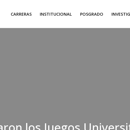
CARRERAS
INSTITUCIONAL
POSGRADO
INVESTI
on los Juegos Universi