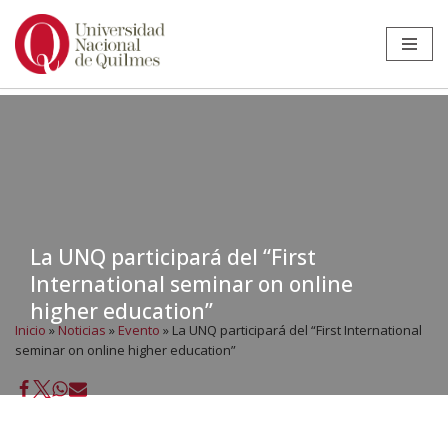
Ir
al
contenido
La UNQ participará del “First
International seminar on online
higher education”
Inicio
»
Noticias
»
Evento
»
La UNQ participará del “First International
seminar on online higher education”