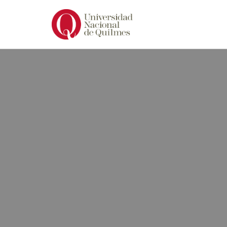
Ir
al
contenido