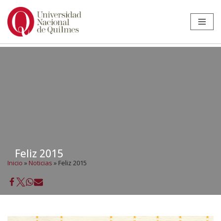
Ir
al
contenido
Feliz 2015
Inicio
»
Noticias
»
Feliz 2015