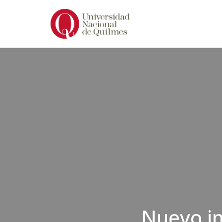
Ir
al
contenido
Nuevo i