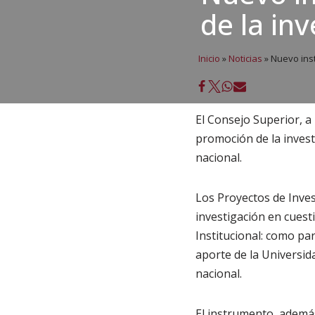
de la in
Inicio
»
Noticias
»
Nuevo inst
El Consejo Superior, a
promoción de la investi
nacional.
Los Proyectos de Inve
investigación en cuesti
Institucional: como par
aporte de la Universid
nacional.
El instrumento, además