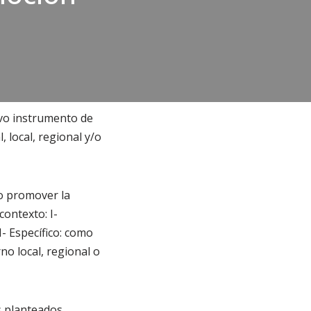
evo instrumento de
 local, regional y/o
o promover la
contexto: I-
I- Específico: como
no local, regional o
s planteados.