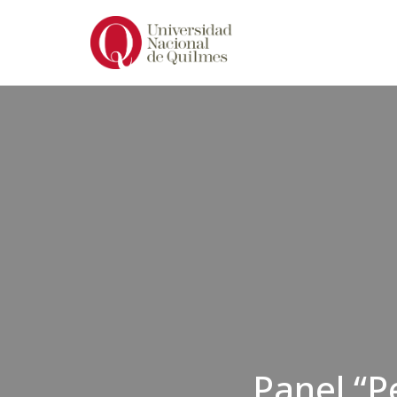
Ir
al
contenido
Panel “