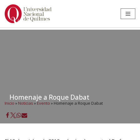
Ir
al
contenido
Homenaje a Roque Dabat
Inicio
»
Noticias
»
Evento
»
Homenaje a Roque Dabat