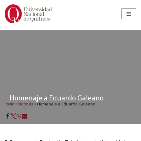
Ir
al
contenido
Homenaje a Eduardo Galeano
Inicio
»
Noticias
»
Homenaje a Eduardo Galeano