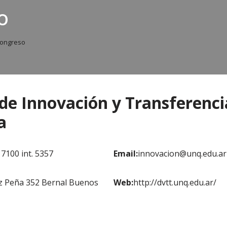
o
ongreso
 de Innovación y Transferenci
a
 7100 int. 5357
Email:
innovacion@unq.edu.ar
z Peña 352 Bernal Buenos
Web:
http://dvtt.unq.edu.ar/