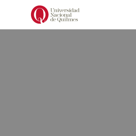
Ir
al
contenido