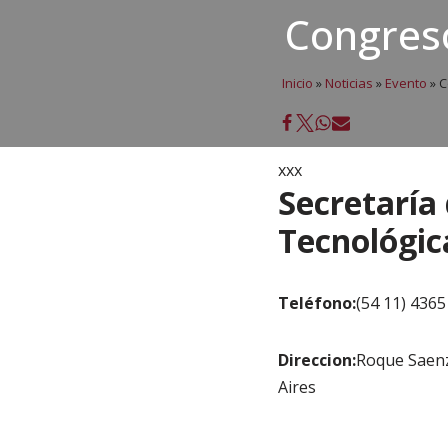
Congres
Inicio
»
Noticias
»
Evento
»
C
xxx
Secretaría
Tecnológic
Teléfono:
(54 11) 4365
Direccion:
Roque Saen
Aires