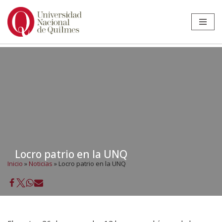
Ir
al
contenido
Locro patrio en la UNQ
Inicio
»
Noticias
»
Locro patrio en la UNQ