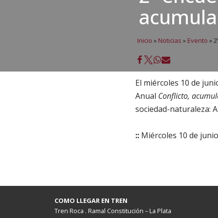
acumula
Inicio
»
Noticias
»
Evento
»
2
El miércoles 10 de jun
Anual
Conflicto, acumu
sociedad-naturaleza: A
::
Miércoles 10 de junio
COMO LLEGAR EN TREN
Tren Roca . Ramal Constitución – La Plata