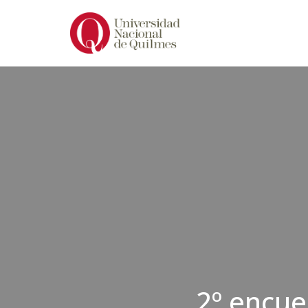
Ir
al
contenido
2º encue