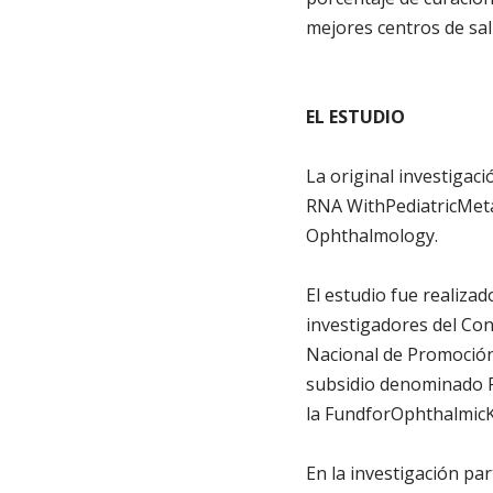
mejores centros de sa
EL ESTUDIO
La original investiga
RNA WithPediatricMetas
Ophthalmology.
El estudio fue realiza
investigadores del Coni
Nacional de Promoción 
subsidio denominado P
la FundforOphthalmicK
En la investigación pa