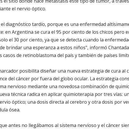
s el sitio donde hace metástasis este tipo de tumor, a travé
iante el nervio óptico.
el diagnóstico tardío, porque es una enfermedad altísimame
 en Argentina se cura el 95 por ciento de los chicos pero 
solo el 30 por ciento, ya que se detecta cuando la enfermeda
de brindar una esperanza a estos niños", informó Chantada.
s casos de retinoblastoma del país y también de países limít
marcador posibilita diseñar una nueva estrategia de cura al 
e del cáncer por fuera del globo ocular. La estrategia consis
tema nervioso mediante una novedosa combinación de quimiot
nueva técnica radica en aplicar quimioterapia por tres vías: u
nervio óptico; una dosis directa al cerebro y otra dosis por v
ula ósea.
 que antes no llegábamos al sistema nervioso y el cáncer sie