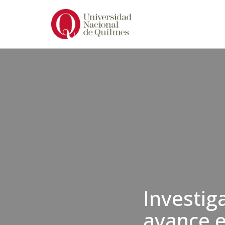
Ir
al
contenido
Investig
avance e