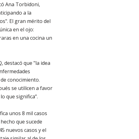
icó Ana Torbidoni,
ticipando a la
s". El gran mérito del
nica en el ojo:
traras en una cocina un
, destacó que "la idea
 enfermedades
 de conocimiento.
ués se utilicen a favor
o que significa”.
fica unos 8 mil casos
, hecho que sucede
45 nuevos casos y el
aje similar al de los