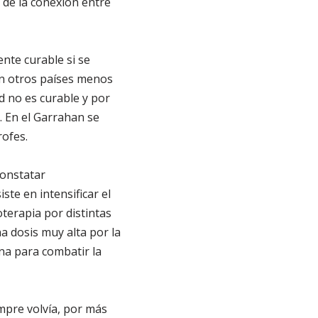
s de la conexión entre
nte curable si se
en otros países menos
d no es curable y por
 En el Garrahan se
rofes.
constatar
te en intensificar el
erapia por distintas
na dosis muy alta por la
ena para combatir la
mpre volvía, por más