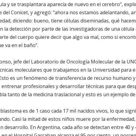
ula y se trasplantara aparecía de nuevo en el cerebro", expl
e del Conicet, y agregó: "ahora nos estamos adelantando, an
dad, diciendo: bueno, tiene células diseminadas, qué hacemo
 la detección por parte de las investigadoras de una célula ú
arte del cuerpo quiere decir que algo va mal, como si encon
e va en el baño”.
lonso, jefe del Laboratorio de Oncología Molecular de la UNQ
técnicas moleculares que trabajamos en la Universidad para
 “Esto es un fenómeno de transferencia de recurso humano y
entrenar profesionales y desarrollar técnicas para que desp
bla tanto de la medicina traslacional y esto es un ejemplo de l
oblastoma es de 1 caso cada 17 mil nacidos vivos, lo que signi
undo. Casi la mitad de estos niños muere por la enfermedad
n desarrollo. En Argentina, cada año se detectan entre 40 y 
en el Hospital Garrahan alcanza el 95 por ciento, un porcent