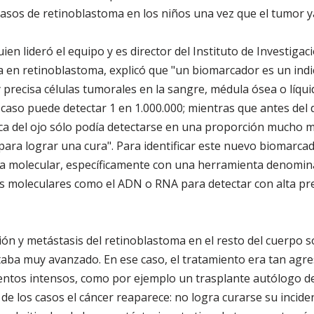
 casos de retinoblastoma en los niños una vez que el tumor 
en lideró el equipo y es director del Instituto de Investigac
a en retinoblastoma, explicó que "un biomarcador es un ind
precisa células tumorales en la sangre, médula ósea o líqui
 caso puede detectar 1 en 1.000.000; mientras que antes del
ica del ojo sólo podía detectarse en una proporción mucho 
ra lograr una cura". Para identificar este nuevo biomarcad
gía molecular, específicamente con una herramienta denomin
as moleculares como el ADN o RNA para detectar con alta pr
ón y metástasis del retinoblastoma en el resto del cuerpo s
aba muy avanzado. En ese caso, el tratamiento era tan agre
ientos intensos, como por ejemplo un trasplante autólogo d
o de los casos el cáncer reaparece: no logra curarse su incide