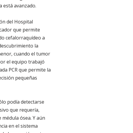
ya está avanzado.
ión del Hospital
icador que permite
do cefalorraquídeo a
 descubrimiento la
menor, cuando el tumor
or el equipo trabajó
ada PCR que permite la
ecisión pequeñas
ólo podía detectarse
sivo que requería,
e médula ósea. Y aún
ncia en el sistema