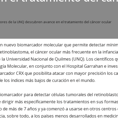
ores de la UNQ descubren avance en el tratamiento del cáncer ocular
un nuevo biomarcador molecular que permite detectar mínim
retinoblastoma, el cáncer ocular más frecuente en la infanci
e la Universidad Nacional de Quilmes (UNQ). Los científicos q
ía Molecular, en conjunto con el Hospital Garrahan e inves
rcador CRX que posibilita atacar con mayor precisión los ca
e los índices más bajos de curación en el mundo.
iomarcador para detectar células tumorales del retinoblasto
e dirigir más específicamente los tratamientos en sus formas
o de más de 7 años y ya comenzó a usarse en otros centros 
ia, sobre todo, a los países menos desarrollados en medici