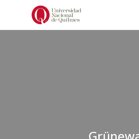
Ir
al
contenido
Grünewal