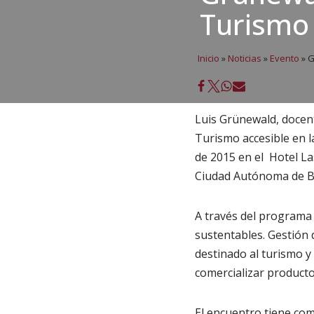
Turismo 
Inicio
»
Noticias
»
Evento
»
G
Luis Grünewald, docen
Turismo accesible en l
de 2015 en el Hotel La
Ciudad Autónoma de B
A través del programa 
sustentables. Gestión 
destinado al turismo y
comercializar productos
El encuentro tiene com