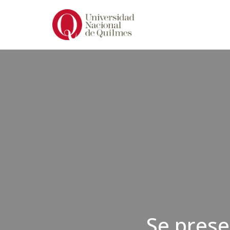
Ir
al
contenido
Se prese