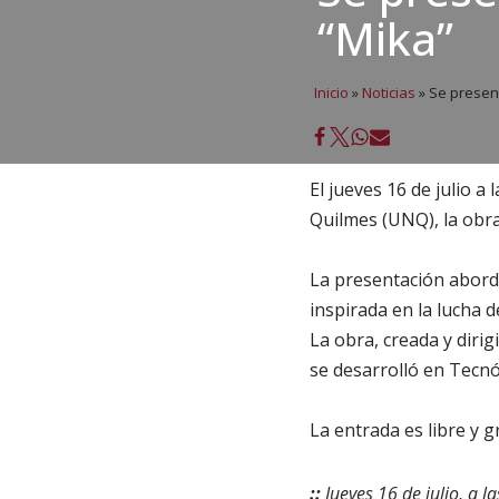
“Mika”
Inicio
»
Noticias
»
Se present
El jueves 16 de julio a
Quilmes (UNQ), la obra
La presentación aborda
inspirada en la lucha 
La obra, creada y diri
se desarrolló en Tecnó
La entrada es libre y gr
::
Jueves 16 de julio, a l