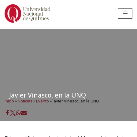
Ir
al
contenido
Javier Vinasco, en la UNQ
Inicio
»
Noticias
»
Evento
»
Javier Vinasco, en la UNQ