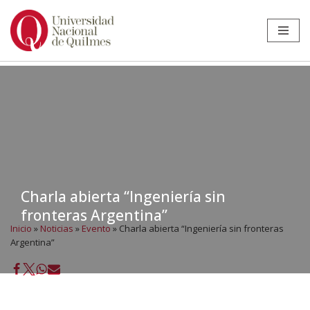
Ir
al
contenido
Charla abierta “Ingeniería sin
fronteras Argentina”
Inicio
»
Noticias
»
Evento
»
Charla abierta “Ingeniería sin fronteras
Argentina”