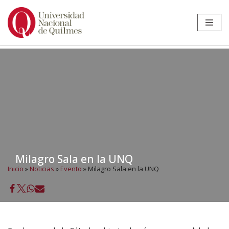
Ir
al
contenido
Milagro Sala en la UNQ
Inicio
»
Noticias
»
Evento
»
Milagro Sala en la UNQ