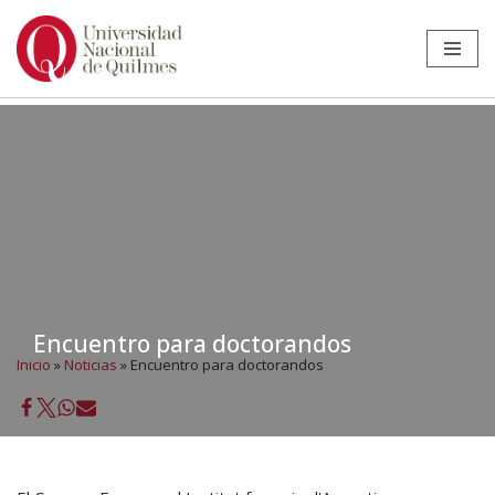
Ir
al
contenido
Encuentro para doctorandos
Inicio
»
Noticias
»
Encuentro para doctorandos