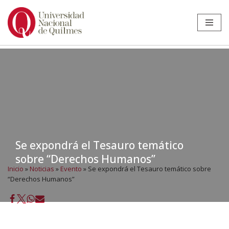
Ir
al
contenido
Se expondrá el Tesauro temático
sobre “Derechos Humanos”
Inicio
»
Noticias
»
Evento
»
Se expondrá el Tesauro temático sobre
“Derechos Humanos”