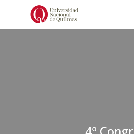
Ir
al
contenido
4º Congr