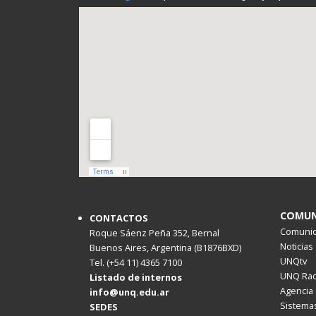
COMUN
CONTACTOS
Comunica
Roque Sáenz Peña 352, Bernal
Noticias
Buenos Aires, Argentina (B1876BXD)
UNQtv
Tel. (+54 11) 4365 7100
UNQ Rad
Listado de internos
Agencia 
info@unq.edu.ar
Sistemas
SEDES