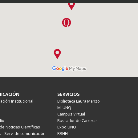
ICACIÓN
SERVICIOS
ción Institucional
Biblioteca Laura Manzo
Mi UNQ
Campus Virtual
io
Buscador de Carreras
de Noticias Científicas
Expo UNQ
 - Serv. de comunicación
RRHH