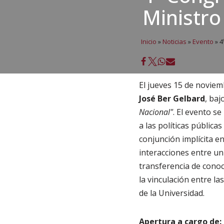
Ministro
Inicio
»
Noticias
»
Evento
»
4
El jueves 15 de noviem
José Ber Gelbard
, baj
Nacional"
. El evento se
a las políticas pública
conjunción implícita en
interacciones entre un
transferencia de conoci
la vinculación entre l
de la Universidad.
Apertura a cargo de: