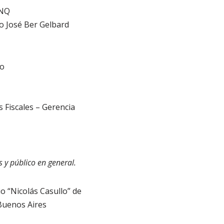
UNQ
ro José Ber Gelbard
ro
 Fiscales – Gerencia
 y público en general.
o “Nicolás Casullo” de
Buenos Aires