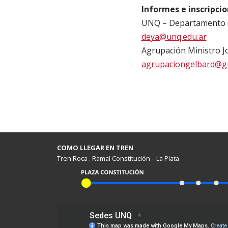
Informes e inscripcio
UNQ – Departamento d
deya@unq.edu.ar
Agrupación Ministro J
agrupaciongelbard@g
COMO LLEGAR EN TREN
Tren Roca . Ramal Constitución – La Plata