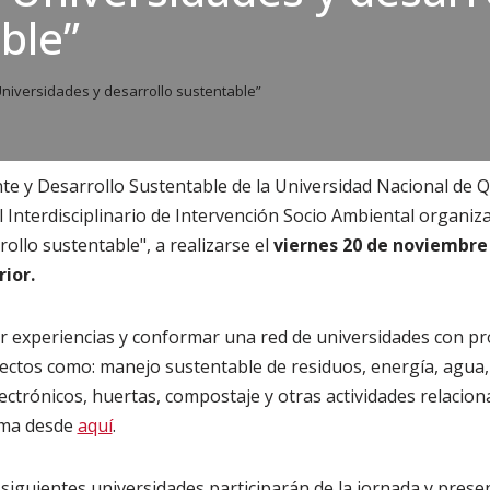
ble”
niversidades y desarrollo sustentable”
e y Desarrollo Sustentable de la Universidad Nacional de Q
 Interdisciplinario de Intervención Socio Ambiental organiza
ollo sustentable", a realizarse el
viernes 20 de noviembre a
ior.
ir experiencias y conformar una red de universidades con pr
ectos como: manejo sustentable de residuos, energía, agua,
lectrónicos, huertas, compostaje y otras actividades relacio
ama desde
aquí
.
siguientes universidades participarán de la jornada y prese