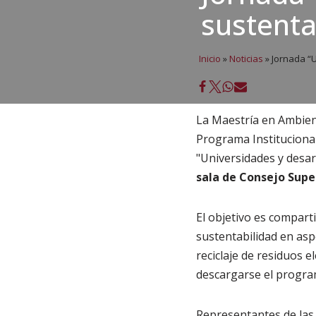
sustenta
Inicio
»
Noticias
»
Jornada “U
La Maestría en Ambient
Programa Institucional
"Universidades y desarr
sala de Consejo Super
El objetivo es compart
sustentabilidad en asp
reciclaje de residuos e
descargarse el progr
Representantes de las 