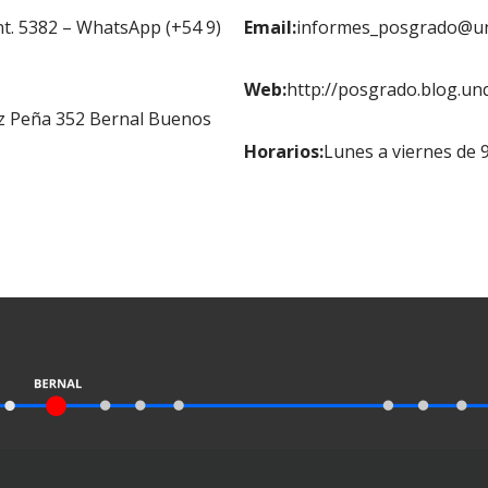
nt. 5382 – WhatsApp (+54 9)
Email:
informes_posgrado@un
Web:
http://posgrado.blog.unq
z Peña 352 Bernal Buenos
Horarios:
Lunes a viernes de 