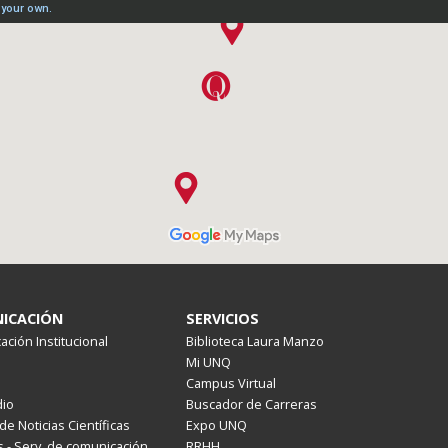
ICACIÓN
SERVICIOS
ción Institucional
Biblioteca Laura Manzo
Mi UNQ
Campus Virtual
io
Buscador de Carreras
de Noticias Científicas
Expo UNQ
 - Serv. de comunicación
RRHH