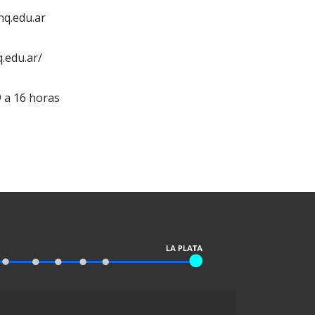
q.edu.ar
.edu.ar/
9 a 16 horas