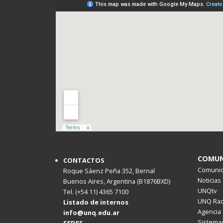
COMUN
CONTACTOS
Comunica
Roque Sáenz Peña 352, Bernal
Noticias
Buenos Aires, Argentina (B1876BXD)
UNQtv
Tel. (+54 11) 4365 7100
UNQ Rad
Listado de internos
Agencia 
info@unq.edu.ar
Sistemas