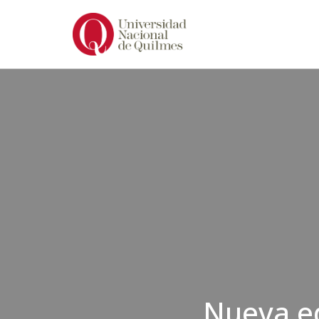
Ir
al
contenido
Nueva ed