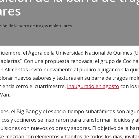
ares
ión de la barra de tragos moleculares
diciembre, el Ágora de la Universidad Nacional de Quilmes (
 abiertas”. Con una propuesta renovada, el grupo de Cocina
n Alimentos invitó nuevamente al público a jugar con la quími
explorar nuevos sabores y texturas en su barra de tragos mole
ciencia cerró el cuatrimestre,
inaugurado en agosto
con los 
 Van.
edes, el Big Bang y el espacio-tiempo subatómicos son algu
íficos y cocineros se inspiraron para transformar líquidos y
lsiones con nuevos colores y sabores. El objetivo de la bar
 se mezclan con elementos y hábitos de todos los días, invita