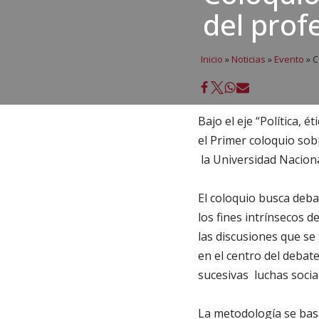
del prof
Inicio
»
Noticias
»
Evento
»
C
Bajo el eje “Política,
el Primer coloquio sob
la Universidad Naciona
El coloquio busca deba
los fines intrínsecos d
las discusiones que s
en el centro del debat
sucesivas luchas socia
La metodología se basa