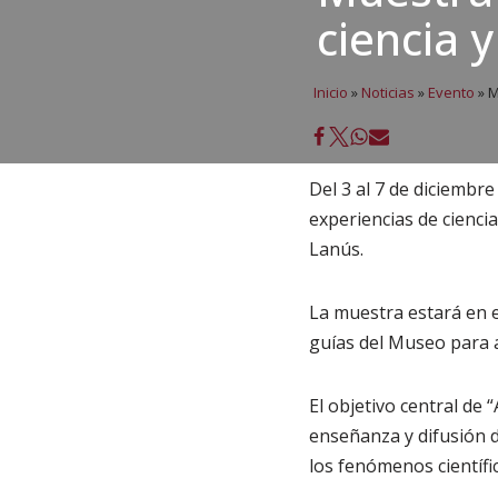
ciencia 
Inicio
»
Noticias
»
Evento
»
M
Del 3 al 7 de diciembr
experiencias de cienci
Lanús.
La muestra estará en e
guías del Museo para a
El objetivo central de
enseñanza y difusión d
los fenómenos científi