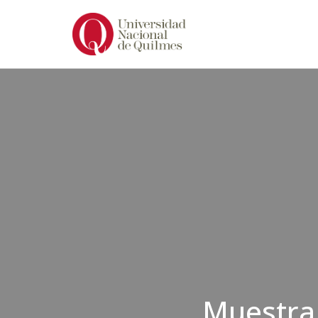
Ir
al
contenido
Muestra 