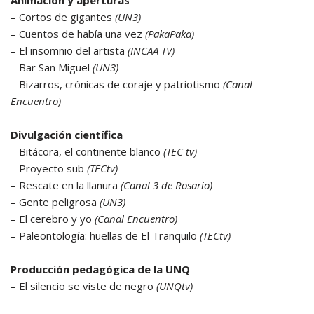
Animación y aperturas
– Cortos de gigantes
(UN3)
– Cuentos de había una vez
(PakaPaka)
– El insomnio del artista
(INCAA TV)
– Bar San Miguel
(UN3)
– Bizarros, crónicas de coraje y patriotismo
(Canal
Encuentro)
Divulgación científica
– Bitácora, el continente blanco
(TEC tv)
– Proyecto sub
(TECtv)
– Rescate en la llanura
(Canal 3 de Rosario)
– Gente peligrosa
(UN3)
– El cerebro y yo
(Canal Encuentro)
– Paleontología: huellas de El Tranquilo
(TECtv)
Producción pedagógica de la UNQ
– El silencio se viste de negro
(UNQtv)