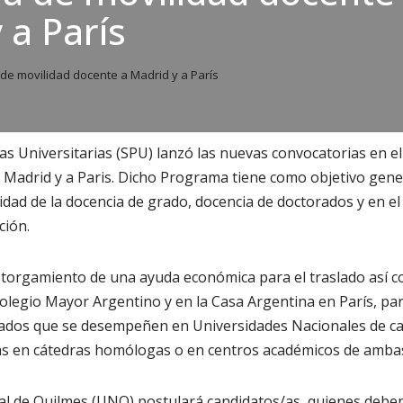
 a París
e movilidad docente a Madrid y a París
icas Universitarias (SPU) lanzó las nuevas convocatorias en 
 Madrid y a Paris. Dicho Programa tiene como objetivo gener
idad de la docencia de grado, docencia de doctorados y en el 
ción.
otorgamiento de una ayuda económica para el traslado así c
Colegio Mayor Argentino y en la Casa Argentina en París, pa
sados que se desempeñen en Universidades Nacionales de car
ías en cátedras homólogas o en centros académicos de ambas
al de Quilmes (UNQ) postulará candidatos/as, quienes debe