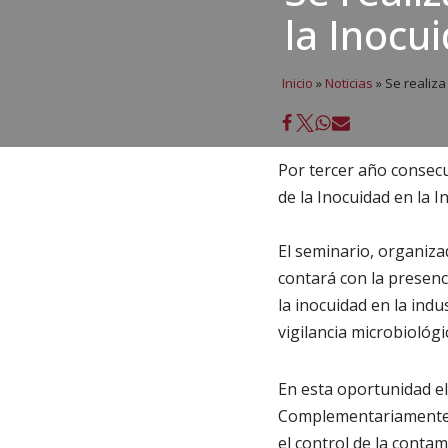
la Inocu
Inicio
»
Noticias
»
Se realiza 
Por tercer año consecu
de la Inocuidad en la I
El seminario, organiza
conta­rá con la presen
la inocuidad en la ind
vigilancia microbio­lóg
En esta oportunidad el
Complementariamente h
el control de la contami