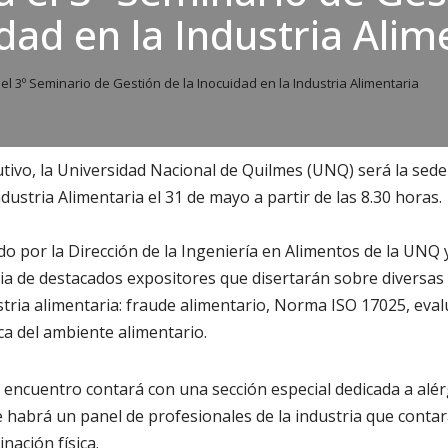
idad en la Industria Alim
el 3º Seminario de Gestión de la Inocuidad en la Industria Alimentaria
tivo, la Universidad Nacional de Quilmes (UNQ) será la sede
ndustria Alimentaria el 31 de mayo a partir de las 8.30 horas.
do por la Dirección de la Ingenie­ría en Alimentos de la UNQ
cia de destacados expositores que diser­tarán sobre diversas
ustria alimentaria: fraude alimentario, Norma ISO 17025, eval
ica del ambiente alimentario.
 encuentro contará con una sección especial dedicada a alé
abrá un panel de profesionales de la industria que contar
nación física.