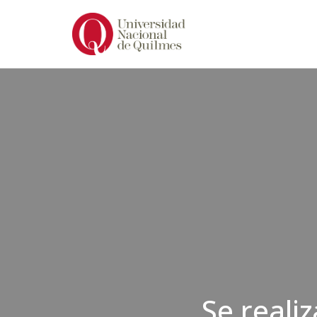
Ir
al
contenido
Se reali