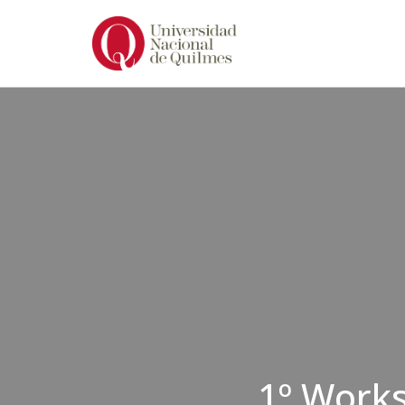
Ir
al
contenido
1º Work