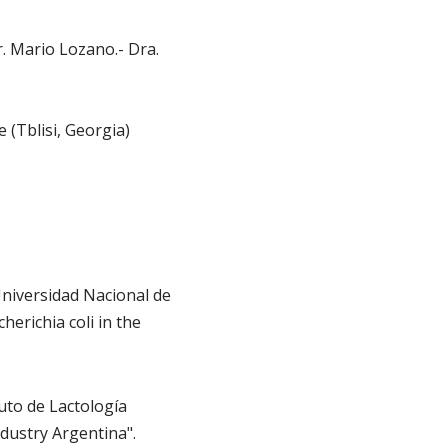
r. Mario Lozano.- Dra.
e (Tblisi, Georgia)
Universidad Nacional de
herichia coli in the
tuto de Lactología
ndustry Argentina".