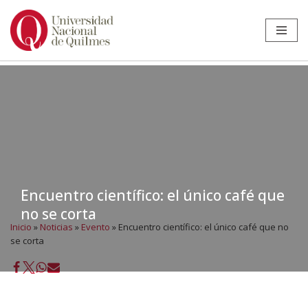
Ir
al
contenido
Encuentro científico: el único café que
no se corta
Inicio
»
Noticias
»
Evento
»
Encuentro científico: el único café que no
se corta