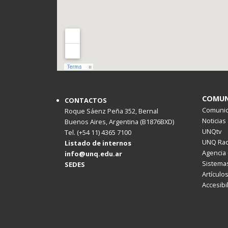
COMUN
CONTACTOS
Comunica
Roque Sáenz Peña 352, Bernal
Noticias
Buenos Aires, Argentina (B1876BXD)
UNQtv
Tel. (+54 11) 4365 7100
UNQ Rad
Listado de internos
Agencia 
info@unq.edu.ar
Sistemas
SEDES
Artículo
Accesibi