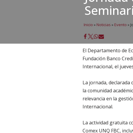
Seminari
Inicio
»
Noticias
»
Evento
»
J
El Departamento de Ec
Fundación Banco Credic
Internacional, el jueve
La jornada, declarada 
la comunidad académica
relevancia en la gesti
Internacional.
La actividad gratuita c
Comex UNQ FBC, incluye