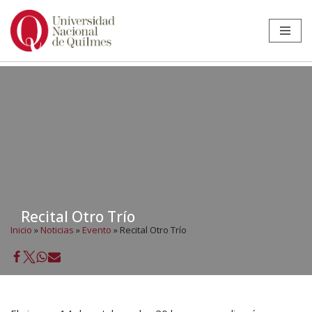
Ir
al
contenido
Recital Otro Trío
Inicio
»
Noticias
»
Evento
»
Recital Otro Trío