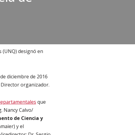
es (UNQ) designó en
sde diciembre de 2016
 Director organizador.
departamentales
que
g. Nancy Calvo/
ento de Ciencia y
maier) y el
Vicedirector: Dr. Sergio