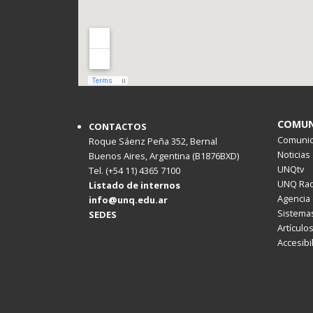
COMUN
CONTACTOS
Comunica
Roque Sáenz Peña 352, Bernal
Noticias
Buenos Aires, Argentina (B1876BXD)
UNQtv
Tel. (+54 11) 4365 7100
UNQ Rad
Listado de internos
Agencia 
info@unq.edu.ar
Sistemas
SEDES
Artículo
Accesibi