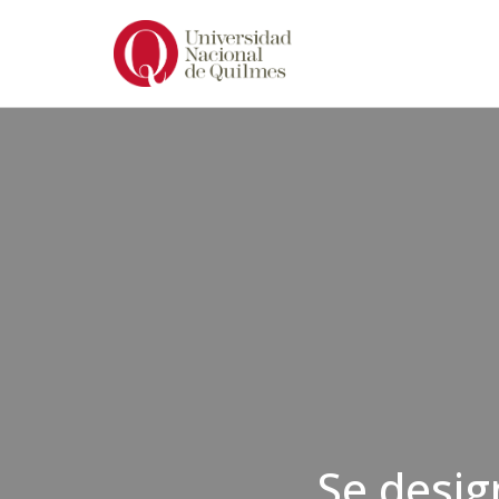
Ir
al
contenido
Se desig