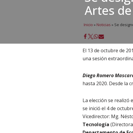
Artes de
Inicio
»
Noticias
»
Se designó
El 13 de octubre de 20
una sesión extraordinar
Diego Romero Mascar
hasta 2020. Desde la c
La elección se realizó 
se inició el 4 de octubr
Vicedirector: Mg. Nésto
Tecnología
(Directora:
Departamento de Ec