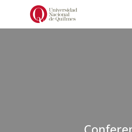
Ir
al
contenido
Conferen