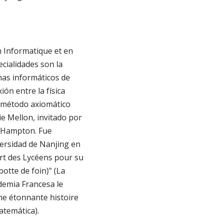
n Informatique et en
cialidades son la
mas informáticos de
ón entre la física
l método axiomático
ie Mellon, invitado por
n Hampton. Fue
versidad de Nanjing en
ert des Lycéens pour su
otte de foin)" (La
demia Francesa le
ne étonnante histoire
atemática).