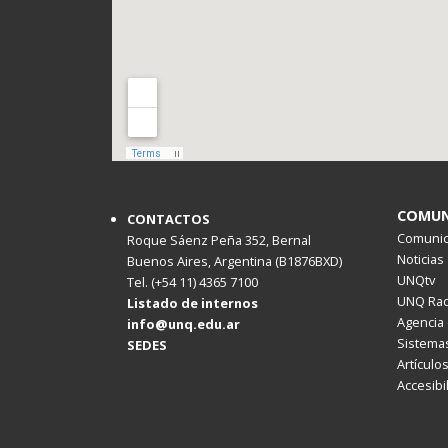
COMUN
CONTACTOS
Comunica
Roque Sáenz Peña 352, Bernal
Noticias
Buenos Aires, Argentina (B1876BXD)
UNQtv
Tel. (+54 11) 4365 7100
UNQ Rad
Listado de internos
Agencia 
info@unq.edu.ar
Sistemas
SEDES
Artículo
Accesibi