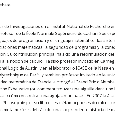
ebate.
or de Investigaciones en el Institut National de Recherche e
profesor de la École Normale Supérieure de Cachan. Sus espe
guajes de programación y el lenguaje matemático, los siste
aciones matemáticas, la seguridad de programas y la conexi
ión. Su contribución principal ha sido una reformulación de
 a la noción de cálculo. Ha sido profesor invitado en Carneg
nal Logic de Austin, y en el laboratorio ICASE de la Nasa e
olytechnique de París, y también profesor invitado en la uni
iedad matemática de Francia le otorgó el Grand Prix d'Alemb
che Exhaustive (ou comment trouver une aiguille dans une b
va, o cómo encontrar una aguja en un pajar). En 2007 la Aca
e Philosophie por su libro "Les métamorphoses du calcul : u
 metamorfosis del cálculo: una sorprendente historia de m