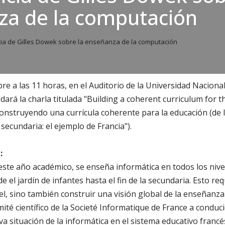
za de la computación
a de Gilles Dowek sobre la enseñanza de la computación
re a las 11 horas, en el Auditorio de la Universidad Naciona
dará la charla titulada "Building a coherent curriculum for t
onstruyendo una currícula coherente para la educación (de l
a secundaria: el ejemplo de Francia").
:
ste año académico, se enseña informática en todos los nive
 el jardín de infantes hasta el fin de la secundaria. Esto requ
el, sino también construir una visión global de la enseñanza
mité científico de la Societé Informatique de France a conduc
va situación de la informática en el sistema educativo francé