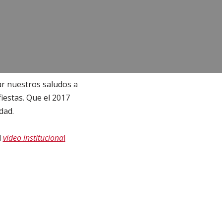
ar nuestros saludos a
iestas. Que el 2017
dad.
l
video instituciona
l