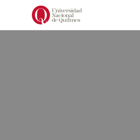
Ir
al
contenido