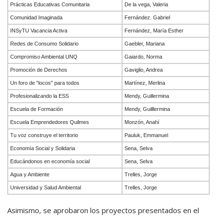
Prácticas Educativas Comunitaria
De la vega, Valeria
Comunidad Imaginada
Fernández. Gabriel
INSyTU Vacancia Activa
Fernández, María Esther
Redes de Consumo Solidario
Gaebler, Mariana
Compromiso Ambiental UNQ
Gaiardo, Norma
Promoción de Derechos
Gaviglio, Andrea
Un foro de "locos" para todos
Martínez, Merlina
Profesionalizando la ESS
Mendy, Guillermina
Escuela de Formación
Mendy, Guilllermina
Escuela Emprendedores Quilmes
Monzón, Anahí
Tu voz construye el territorio
Pauluk, Emmanuel
Economía Social y Solidaria
Sena, Selva
Educándonos en economía social
Sena, Selva
Agua y Ambiente
Trelles, Jorge
Universidad y Salud Ambiental
Trelles, Jorge
Asimismo, se aprobaron los proyectos presentados en el